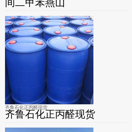
间二甲苯燕山
齐鲁石化正丙醛现货
齐鲁石化正丙醛现货