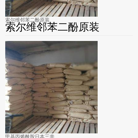
索尔维邻苯二酚原装
索尔维邻苯二酚原装
甲基丙烯酰胺日本三井