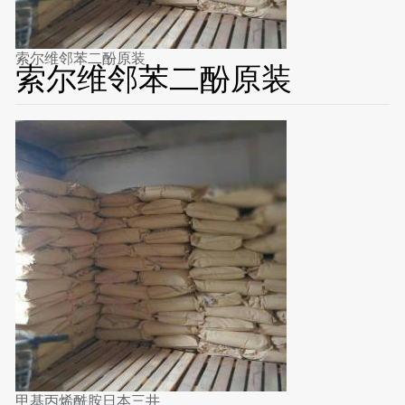
索尔维邻苯二酚原装
索尔维邻苯二酚原装
甲基丙烯酰胺日本三井