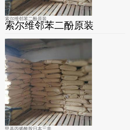
索尔维邻苯二酚原装
索尔维邻苯二酚原装
甲基丙烯酰胺日本三井