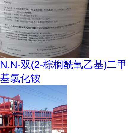
N,N-双(2-棕榈酰氧乙基)二甲
基氯化铵