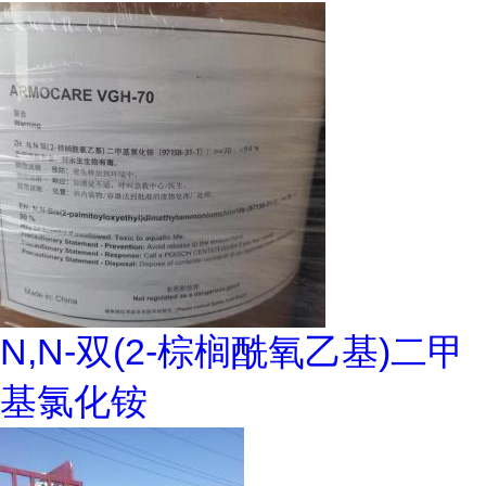
N,N-双(2-棕榈酰氧乙基)二甲
基氯化铵