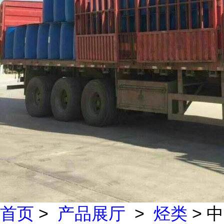
首页
>
产品展厅
>
烃类
> 中