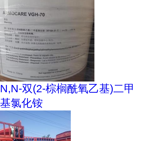
N,N-双(2-棕榈酰氧乙基)二甲
基氯化铵