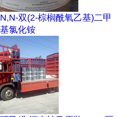
N,N-双(2-棕榈酰氧乙基)二甲
基氯化铵