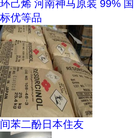
环己烯 河南神马原装 99% 国
标优等品
间苯二酚日本住友