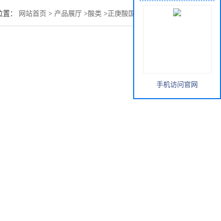
位置：
网站首页
>
产品展厅
>
酸类
>
正庚酸国产/进口均有现货
手机访问官网