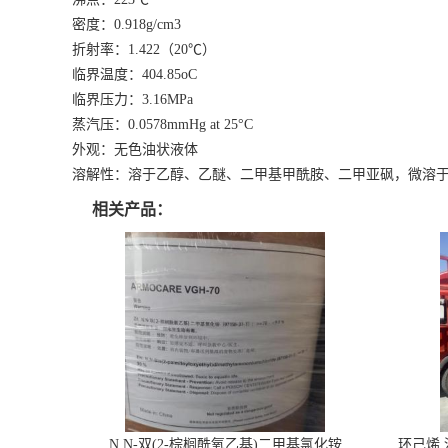
密度：0.918g/cm3
折射率：1.422（20℃）
临界温度：404.85oC
临界压力：3.16MPa
蒸汽压：0.0578mmHg at 25°C
外观：无色油状液体
溶解性：溶于乙醇、乙醚、二甲基甲酰胺、二甲亚砜，微溶
相关产品：
N,N-双(2-棕榈酰氧乙基)二甲基氯化铵
环己烯 