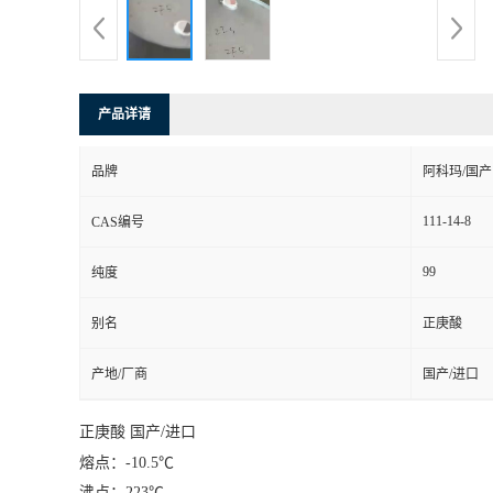
产品详请
品牌
阿科玛/国产
111-14-8
CAS编号
99
纯度
别名
正庚酸
产地/厂商
国产/进口
正庚酸 国产/进口
熔点：-10.5℃
沸点：223℃