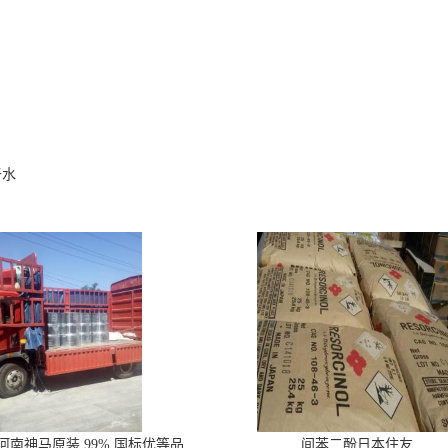
于水
河南神马原装 99% 国标优等品
间苯二酚日本住友