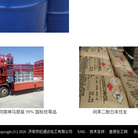
河南神马原装 99% 国标优等品
间苯二酚日本住友
right (©) 2026
济南世纪通达化工有限公司
XML
技术支持：
盖德化工网
食