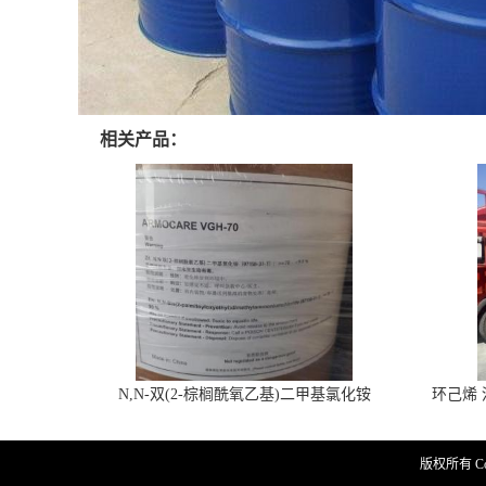
相关产品：
N,N-双(2-棕榈酰氧乙基)二甲基氯化铵
环己烯 
版权所有 Copy