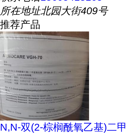
所在地址
北园大街409号
推荐产品
N,N-双(2-棕榈酰氧乙基)二甲