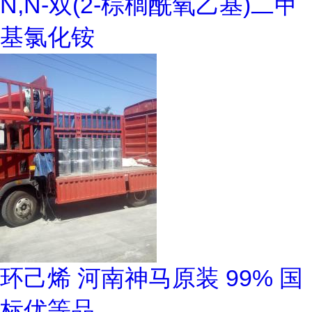
N,N-双(2-棕榈酰氧乙基)二甲
基氯化铵
环己烯 河南神马原装 99% 国
标优等品