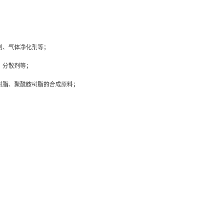
剂、气体净化剂等；
、分散剂等；
树脂、聚酰胺树脂的合成原料；