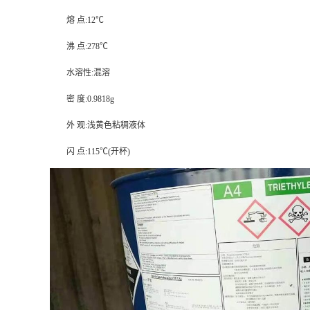
熔 点:12℃
沸 点:278℃
水溶性:混溶
密 度:0.9818g
外 观:浅黄色粘稠液体
闪 点:115℃(开杯)