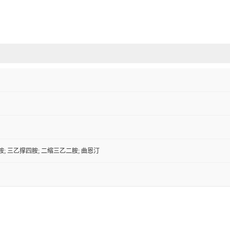
; 三乙撑四胺; 二缩三乙二胺; 曲恩汀