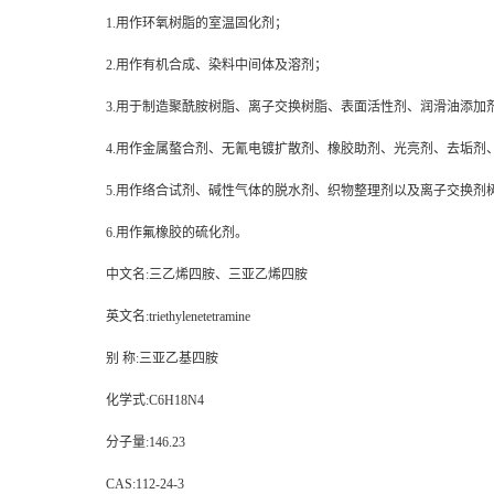
1.用作环氧树脂的室温固化剂；
2.用作有机合成、染料中间体及溶剂；
3.用于制造聚酰胺树脂、离子交换树脂、表面活性剂、润滑油添加
4.用作金属螯合剂、无氰电镀扩散剂、橡胶助剂、光亮剂、去垢剂
5.用作络合试剂、碱性气体的脱水剂、织物整理剂以及离子交换剂
6.用作氟橡胶的硫化剂。
中文名:三乙烯四胺、三亚乙烯四胺
英文名:triethylenetetramine
别 称:三亚乙基四胺
化学式:C6H18N4
分子量:146.23
CAS:112-24-3