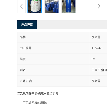
产品详请
品牌
亨斯曼
112-24-3
CAS编号
99
纯度
别名
三亚乙基四胺
产地/厂商
亨斯曼
三乙烯四胺亨斯曼原装 现货销售
三乙烯四胺的用途：