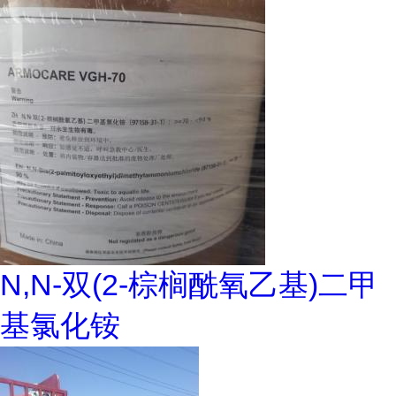
N,N-双(2-棕榈酰氧乙基)二甲
基氯化铵