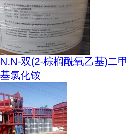
N,N-双(2-棕榈酰氧乙基)二甲
基氯化铵