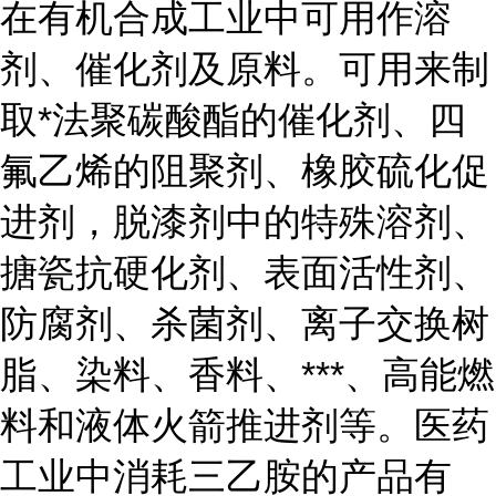
在有机合成工业中可用作溶
剂、
催化剂
及原料。可用来制
取*法聚碳酸酯的催化剂、四
氟乙烯的阻聚剂、橡胶硫化促
进剂，
脱漆剂
中的特殊溶剂、
搪瓷抗硬化剂、表面活性剂、
防腐剂
、杀菌剂、
离子交换树
脂
、染料、香料、***、高能燃
料和液体火箭推进剂等。医药
工业中消耗三乙胺的产品有