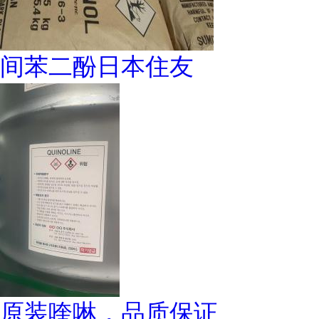
间苯二酚日本住友
原装喹啉，品质保证