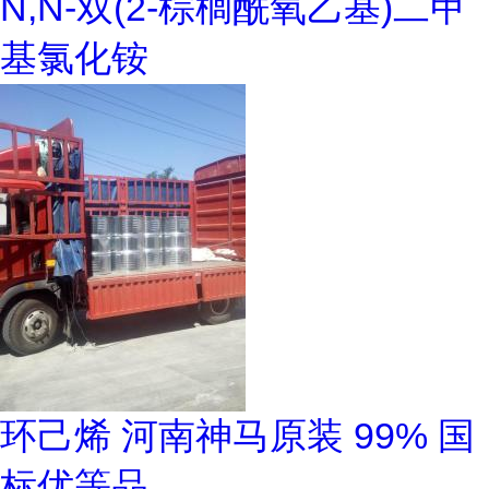
N,N-双(2-棕榈酰氧乙基)二甲
基氯化铵
环己烯 河南神马原装 99% 国
标优等品