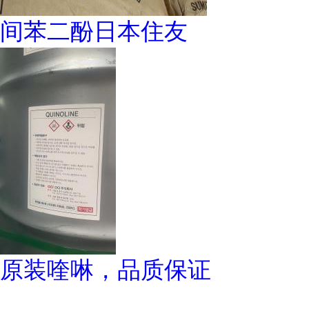
间苯二酚日本住友
原装喹啉，品质保证