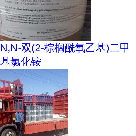
N,N-双(2-棕榈酰氧乙基)二甲
基氯化铵