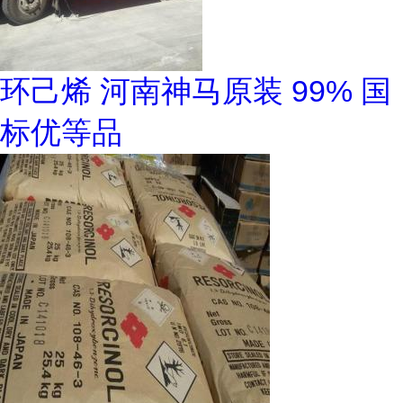
环己烯 河南神马原装 99% 国
标优等品