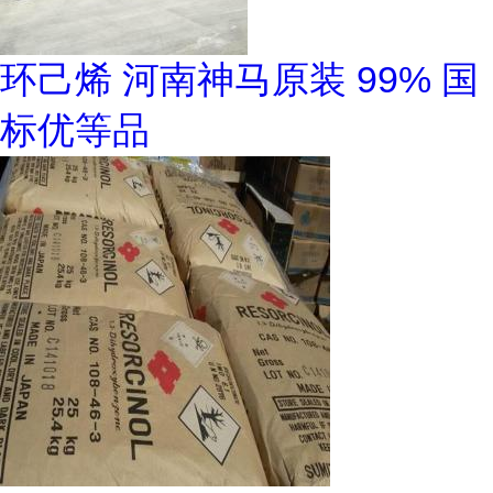
环己烯 河南神马原装 99% 国
标优等品