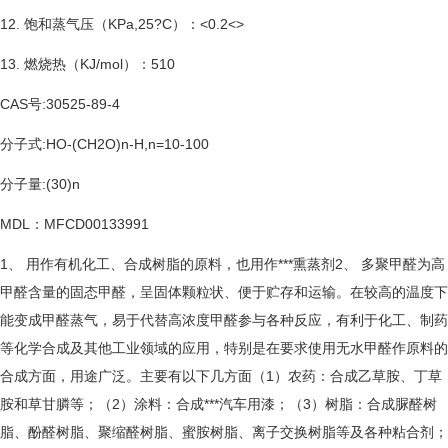
12. 饱和蒸气压（KPa,25?C）：<0.2<>
13. 燃烧热（KJ/mol）：510
CAS号:30525-89-4
分子式:HO-(CH2O)n-H,n=10-100
分子量:(30)n
MDL：MFCD00133991
1、 用作有机化工、合成树脂的原料，也用作***熏蒸剂2、 多聚甲醛为高
甲醛含量的固态甲醛，呈固体颗粒状、便于贮存和运输。在较高的温度下
能变成甲醛蒸气，易于代替高浓度甲醛参与各种反应，有利于化工、制药
等化学合成及其他工业领域的应用，特别是在要求使用无水
甲醛
作原料的
合成方面，用途广泛。主要有以下几方面（1）农药：合成乙草胺、丁草
胺和
草甘膦
等；（2）涂料：合成***汽车用漆；（3）树脂：合成
脲醛树
脂
、酚醛树脂、聚缩醛树脂、蜜胺树脂、离子交换树脂等及各种粘合剂；