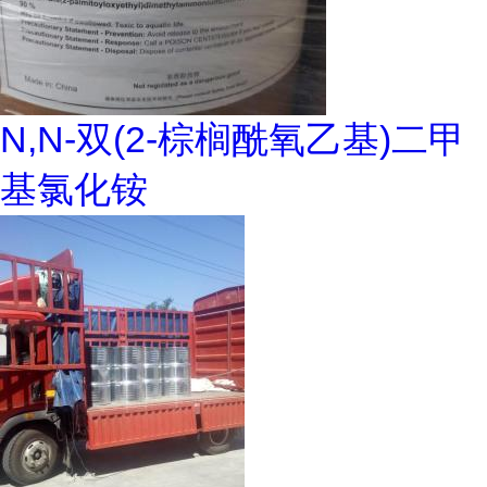
N,N-双(2-棕榈酰氧乙基)二甲
基氯化铵