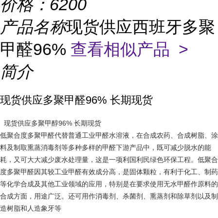
价格：
6200
产品名称
现货供应西班牙多聚
甲醛96%
查看相似产品 >
简介
现货供应多聚甲醛96% 长期现货
  现货供应多聚甲醇96% 长期现货
低聚合度多聚甲醛代替普通工业甲醛水
，在合成
、合成
、涂
溶液
农药
树脂
料及制取熏蒸消毒剂等多种多样的甲醛下游产品中，既可减少脱水的能
耗，又可大大减少废水处理量，这是一项利国利民绿色环保工程。低聚合
度多聚甲醛因其较工业甲醛有效成分高，是固体颗粒，有利于化工、制药
等
合成及其他工业领域的应用，特别是在要求使用无水甲醛作原料的
化学
合成方面，用途广泛。还可用作消毒剂、
剂、熏蒸剂和除草剂以及制
杀菌
造树脂和人造象牙等