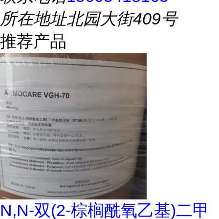
所在地址
北园大街409号
推荐产品
N,N-双(2-棕榈酰氧乙基)二甲