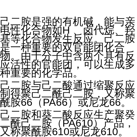
己二胺是强的有机碱，能与亲
电性化合物如H 、卤代烷、羟
基等化合物发生反应。己二胺
是一种重要的双官能团化合
物。由于分子中含两个具有反
应活性的官能团，可以生成多
种重要的化学品。
己二胺与己二酸通过缩聚反应
制得聚己二酰己二胺，又称聚
酰胺66（PA66）或尼龙66。
己二胺和葵二酸反应生产聚癸
二酰己二胺（PA610）产品，
又称聚酰胺610或尼龙610。