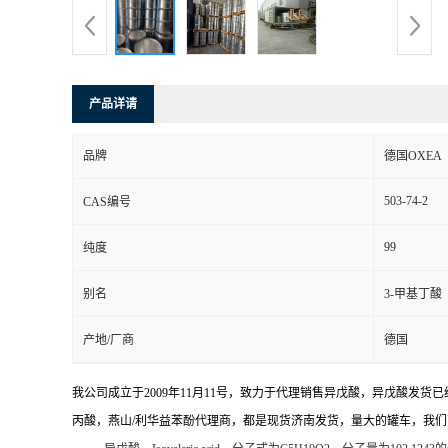
产品详请
品牌
德国OXEA
503-74-2
CAS编号
99
纯度
别名
3-甲基丁酸
产地/厂商
德国
我公司成立于2009年11月11号，致力于代理销售
异戊酸
，
异戊酸
发货已
丙酸，燕山/利华益苯酚代理商，都是现货济南发货，量大的罐车，我