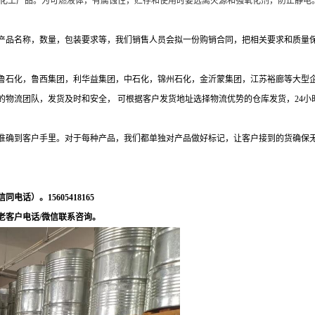
子量为102.1243的化工产品。为可燃液体，有腐蚀性，贮存和使用时要远离火源和强氧化剂
产品名称，数量，包装要求等，我们销售人员会拟一份购销合同，把相关要求和质量
与齐鲁石化，鲁西集团，利华益集团，中石化，锦州石化，金沂蒙集团，江苏裕廊等大型
团队，发货及时和安全， 可根据客户发货地址选择物流优势的仓库发货，24小时服务电
准确到客户手里。对于每种产品，我们都单独对产品做好标记，让客户接到的货确保
）。15605418165
老客户电话/微信联系咨询。