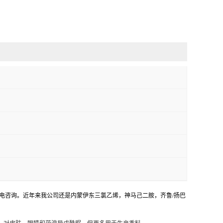
来电咨询。近年来我公司还是内蒙伊东三氯乙烯，神马己二胺，齐鲁/扬巴