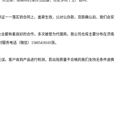
，防止静电。对皮肤、眼睛和药溴异戊酰脲，但更多用于生产香料。
保证一一落实到合同上，盖章生效，公对公办款，货款确认后，我们会安
企业都有着良好的合作，多次被誉为代理商，我公司仓库主要分布在济南
话（微信）15605418165张。
无误。客户收到产品进行检测，若出现质量不合格的我们支持无条件退换