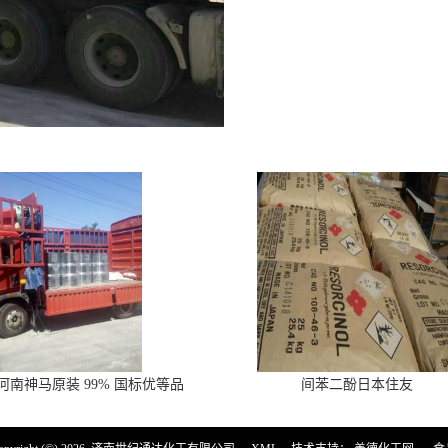
河南神马原装 99% 国标优等品
间苯二酚日本住友