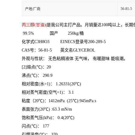
56-81-5
产地/厂商
丙三醇(甘油)
|是我公司主打产品。月销量达100吨以上，长期保
99.5% 国产 250kg/桶
化学式C3H8O3 EINECS登录号200-289-5
CAS号：56-81-5 英文名GLYCEROL
外观与性状： 无色粘稠液体 无气味， 有暖甜味 能吸潮。
[2]熔点(℃)：20
沸点(℃)： 290.9
相对密度(水=1)： 1.26331(20℃)
相对蒸气密度(空气=1)： 3.1
粘度（20℃)：1412mPa. (25℃):945mPa.s
表面张力(20℃) :63.3 mN/m
饱和蒸气压(kPa)： 0.4(20℃)
闪点(℃)： 177
引燃温度(℃)： 370