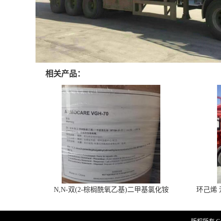
相关产品：
N,N-双(2-棕榈酰氧乙基)二甲基氯化铵
环己烯 