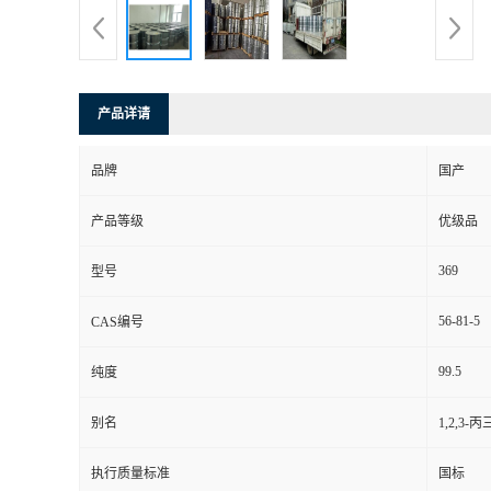
产品详请
品牌
国产
产品等级
优级品
369
型号
56-81-5
CAS编号
99.5
纯度
别名
1,2,3
执行质量标准
国标