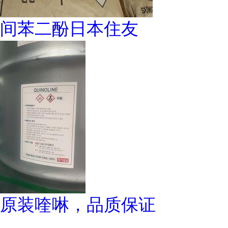
间苯二酚日本住友
原装喹啉，品质保证