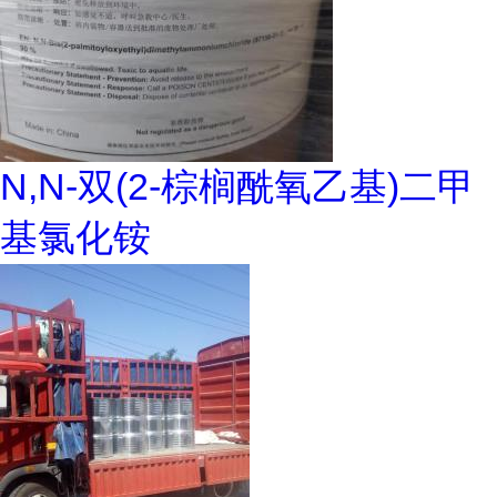
N,N-双(2-棕榈酰氧乙基)二甲
基氯化铵