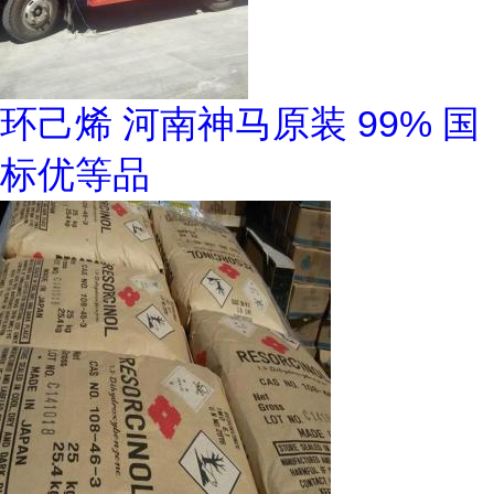
环己烯 河南神马原装 99% 国
标优等品