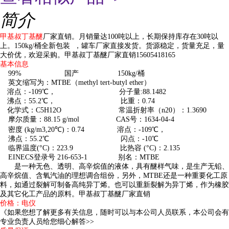
简介
甲基叔丁基醚
厂家直销。月销量达100吨以上，长期保持库存在30吨以
上。150kg/桶全新包装 ，罐车厂家直接发货。货源稳定，货量充足，量
大价优，欢迎采购。甲基叔丁基醚厂家直销15605418165
基本信息
99% 国产 150kg/桶
英文缩写为：MTBE（methyl tert-butyl ether）
溶点：-109℃， 分子量:88.1482
沸点：55.2℃， 比重：0.74
化学式：C5H12O 常温折射率（n20）：1.3690
摩尔质量：88.15 g/mol CAS号：1634-04-4
密度 (kg/m3,20℃)：0.74 溶点：-109℃，
沸点：55.2℃ 闪点：-10℃
临界温度(°C)：223.9 比热容 (°C)：2.135
EINECS登录号 216-653-1 别名：MTBE
是一种无色、透明、高辛烷值的液体，具有醚样气味，是生产无铅、
高辛烷值、含氧汽油的理想调合组份，另外，MTBE还是一种重要化工原
料，如通过裂解可制备高纯异丁烯。也可以重新裂解为异丁烯，作为橡胶
及其它化工产品的原料。甲基叔丁基醚厂家直销
价格：电仪
《如果您想了解更多有关信息，随时可以与本公司人员联系，本公司会有
专业负责人员给您细心解答>>