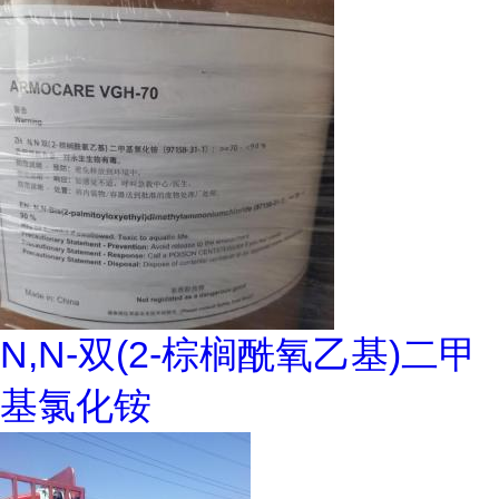
N,N-双(2-棕榈酰氧乙基)二甲
基氯化铵