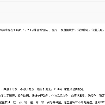
保持库存在30吨以上。25kg/桶全新包装 ，整车厂家直接发货。货源稳定，货量充足
，微溶于冷水，不溶于醇及一般有机溶剂。EDTA厂家直销全国配送
的漂白定影液，染色助剂，纤维处理助剂，化妆品添加剂，血液抗凝剂，洗涤剂，稳定
铵盐及铁、镁、钙、铜、锰、锌、钴、铝等各种盐，这些盐各有不同的用途。此外ED