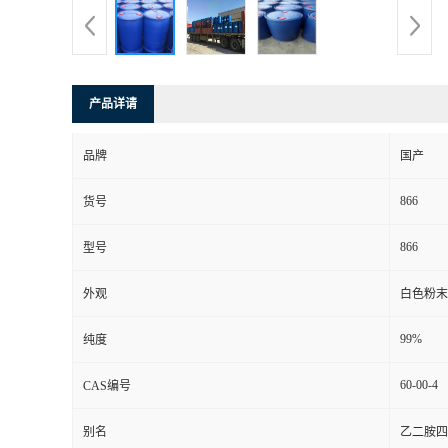
产品详请
品牌
国产
866
货号
866
型号
外观
白色粉末
99%
纯度
60-00-4
CAS编号
别名
乙二胺四