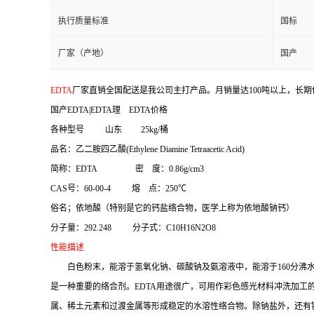
执行质量标准
国标
厂家（产地）
国产
EDTA
厂家直销全国配送是我公司主打产品。月销量达100吨以上，长期
国产EDTA|EDTA理 EDTA价格
各种型号 山东 25kg/桶
品名：乙二胺四乙酸(Ethylene Diamine Tetraacetic Acid)
简称：EDTA 密 度：0.86g/cm3
CAS号：60-00-4 熔 点：250℃
俗名；依地酸（特别是它的钙盐络合物，医学上称为依地酸钠钙）
分子量：292.248 分子式：C10H16N2O8
性能描述
白色粉末，能溶于氢氧化钠、碳酸钠及氨溶液中，能溶于160分沸水
是一种重要的络合剂。EDTA用途很广，可用作彩色感光材料冲洗加工
属、稀土元素和过渡金属等形成稳定的水溶性络合物。除钠盐外，还有