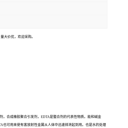
，量大价优，欢迎采购。
剂，合成橡胶聚合引发剂，EDTA是螯合剂的代表性物质。能和碱金
TA也可用来使有害放射性金属从人体中迅速排泄起到用。也是水的处理