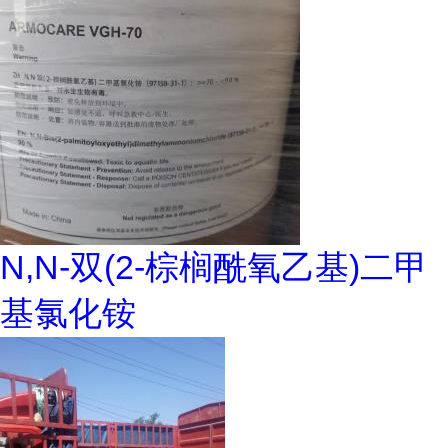
N,N-双(2-棕榈酰氧乙基)二甲
基氯化铵