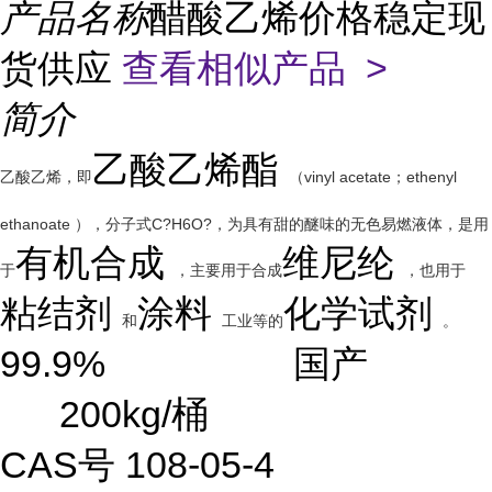
产品名称
醋酸乙烯价格稳定现
货供应
查看相似产品 >
简介
乙酸乙烯酯
乙酸乙烯，即
（vinyl acetate；ethenyl
ethanoate ），分子式C?H6O?，为具有甜的醚味的无色易燃液体，是用
有机合成
维尼纶
于
，主要用于合成
，也用于
粘结剂
涂料
化学试剂
和
工业等的
。
99.9% 国产
200kg/桶
CAS号 108-05-4