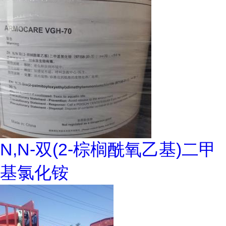
N,N-双(2-棕榈酰氧乙基)二甲
基氯化铵