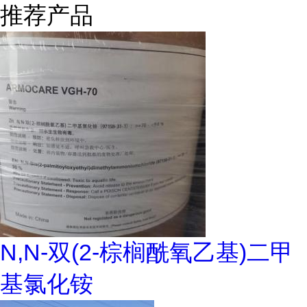
推荐产品
N,N-双(2-棕榈酰氧乙基)二甲
基氯化铵