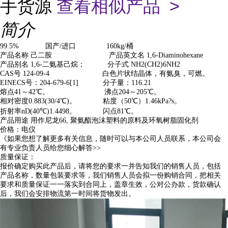
手货源
查看相似产品 >
简介
99.5% 国产/进口 160kg/桶
产品名称 己二胺 产品英文名 1,6-Diaminohexane
产品别名 1,6-二氨基己烷； 分子式 NH2(CH2)6NH2
CAS号 124-09-4 白色片状结晶体，有氨臭，可燃。
EINECS号：204-679-6[1] 分子量：116.21
熔点41～42℃。 沸点204～205℃。
相对密度0.883(30/4℃)。 粘度（50℃）1.46kPa?s。
折射率nD(40℃)1.4498。 闪点81℃。
产品用途 用作尼龙66, 聚氨酯泡沫塑料的原料及环氧树脂固化剂
价格：电仪
《如果您想了解更多有关信息，随时可以与本公司人员联系，本公司会
有专业负责人员给您细心解答>>
质量保证：
报价确定购买此产品后，请将您的要求一并告知我们的销售人员，包括
产品名称，数量包装要求等，我们销售人员会拟一份购销合同，把相关
要求和质量保证一一落实到合同上，盖章生效，公对公办款，货款确认
后，我们会安排物流第一时间将货物发出。