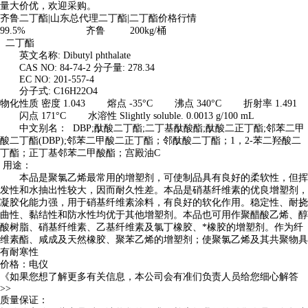
量大价优，欢迎采购。
齐鲁二丁酯|山东总代理二丁酯|二丁酯价格行情
99.5% 齐鲁 200kg/桶
二丁酯
英文名称: Dibutyl phthalate
CAS NO: 84-74-2 分子量: 278.34
EC NO: 201-557-4
分子式: C16H22O4
物化性质 密度 1.043 熔点 -35°C 沸点 340°C 折射率 1.491
闪点 171°C 水溶性 Slightly soluble. 0.0013 g/100 mL
中文别名： DBP;酞酸二丁酯;二丁基酞酸酯;酞酸二正丁酯;邻苯二甲
酸二丁酯(DBP);邻苯二甲酸二正丁酯；邻酞酸二丁酯；1，2-苯二羟酸二
丁酯；正丁基邻苯二甲酸酯；宫殿油C
用途：
本品是聚氯乙烯最常用的增塑剂，可使制品具有良好的柔软性，但挥
发性和水抽出性较大，因而耐久性差。本品是硝基纤维素的优良增塑剂，
凝胶化能力强，用于硝基纤维素涂料，有良好的软化作用。稳定性、耐挠
曲性、黏结性和防水性均优于其他增塑剂。本品也可用作聚醋酸乙烯、醇
酸树脂、硝基纤维素、乙基纤维素及氯丁橡胶、*橡胶的增塑剂。作为纤
维素酯、咸成及天然橡胶、聚苯乙烯的增塑剂；使聚氯乙烯及其共聚物具
有耐寒性
价格：电仪
《如果您想了解更多有关信息，本公司会有准们负责人员给您细心解答
>>
质量保证：