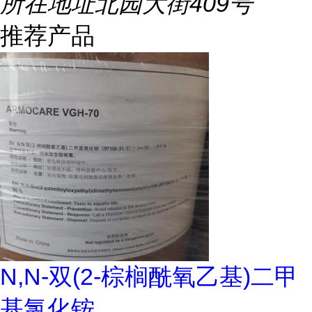
所在地址
北园大街409号
推荐产品
N,N-双(2-棕榈酰氧乙基)二甲
基氯化铵