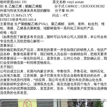
相对密度(d4)1.191 英文名称 vinyl acetate
别 名 乙酸乙烯；醋酸乙烯酯 分子式 C4H6O2；CH3COOCHCH2
外观与性状无色液体具有甜的醚味 分子量 86.09
蒸汽压 13.3kPa/21.5℃ 闪点：-8℃
EINECS登录号203-545-4
主要用途 生产聚醋酸乙烯(PVAc)、聚乙烯醇、涂料、浆料、粘合剂、维
纶、薄膜、乙烯基共聚树脂、缩醛树脂等一系列化工和化纤产品
价格：电仪
《如果您想了解更多有关信息，随时可以与本公司人员联系，本公司会有
专业负责人员给您细心解答>>
质量保证：
报价确定购买此产品后，请将您的要求一并告知我们的销售人员，包括产
品名称，数量包装要求等，我们销售人员会拟一份购销合同，把相关要求
和质量保证一一落实到合同上，盖章生效，公对公办款，货款确认后，我
们会安排物流第一时间将货物发出。
关于我们
公司自成立以来，长期与内蒙古伊东、华鲁恒升、齐鲁石化、锦州石化、
山东海力集团、江苏裕廊、扬子巴斯夫等大型企业都有着良好的合作，多
次被誉为优质代理商，*供应商，我公司仓库主要分布在济南山化仓库、
济南新材料交易中心、淄博双杰仓库、南京浩捷仓库四个地方，每个地方
都有合作的优秀物流团队，发货及时、安全，可根据客户发货地址选择物
流优势的仓库发货。