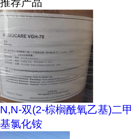
推荐产品
N,N-双(2-棕榈酰氧乙基)二甲
基氯化铵