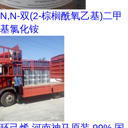
N,N-双(2-棕榈酰氧乙基)二甲
基氯化铵
环己烯 河南神马原装 99% 国