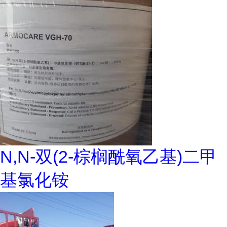
N,N-双(2-棕榈酰氧乙基)二甲
基氯化铵