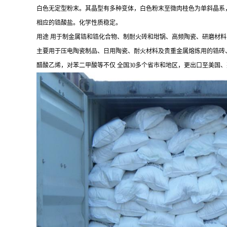
白色无定型粉末。其晶型有多种变体，白色粉末至微肉桂色为单斜晶系，黄
相应的锆酸盐。化学性质稳定。
用途 用于制金属锆和锆化合物、制耐火砖和坩锅、高频陶瓷、研磨材
主要用于压电陶瓷制品、日用陶瓷、耐火材料及贵重金属熔炼用的锆砖
醋酸乙烯，对苯二甲酸等不仅 全国30多个省市和地区，更出口至美国