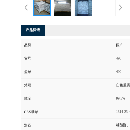
产品详请
品牌
国产
490
货号
490
型号
外观
白色重质
99.5%
纯度
1314-23-
CAS编号
别名
锆酸酐，