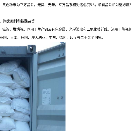
色粉末为立方晶系。无臭、无味。立方晶系相对这必度5.6；单斜晶系相对这必度5.
料、陶瓷颜料和锆酸盐等
、锆管、坩埚等。也用于生产钢及有色金属、光学玻璃和二氧化锆纤维。还用于陶瓷
、英国、日本、韩国、澳大利亚、中东、德国、印度等二十余个国家。