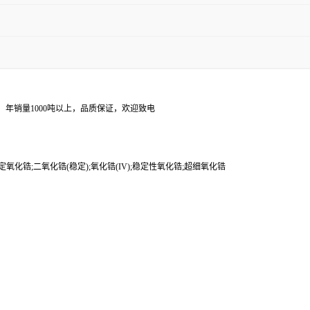
年销量1000吨以上，品质保证，欢迎致电
稳定氧化锆;二氧化锆(稳定);氧化锆(IV);稳定性氧化锆;超细氧化锆