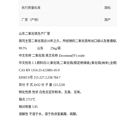
执行质量标准
国标
厂家（产地）
国产
山东二氧化锆生产厂家
我司主营二氧化锆达10年之久，所经销的二氧化锆有出口级以及普通级，
99.5% 山东 25kg/袋
中文名称 二氧化锆 英文名称 Zirconium(IV) oxide
中文别名 C.I.颜料白12;氧化锆;二氧化锆(稳定绝缘级);氧化锆(纳米);全
CAS RN 1314-23-4;53801-45-9
EINECS号 215-227-2;258-784-7
异分 子 式 ZrO2 分 子 量 123.2228
物化性质 性状 白色无定形粉末。无臭、无味。
熔点 2715℃
相对密度 5.85
溶解性 不溶于水，溶于热浓氢氟酸、硫酸。