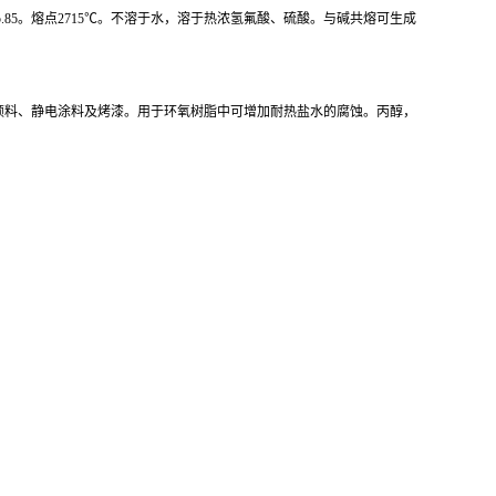
85。熔点2715℃。不溶于水，溶于热浓氢氟酸、硫酸。与碱共熔可生成
颜料、静电涂料及烤漆。用于环氧树脂中可增加耐热盐水的腐蚀。丙醇，