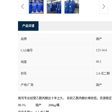
产品详请
品牌
国产
123-54-6
CAS编号
99.5
纯度
别名
2,4-戊二酮
产地/厂商
国产
我司专业经营乙酰丙酮达十年之久， 目前乙酰丙酮价格较低，货源稳
99.5% 国产 200kg/桶