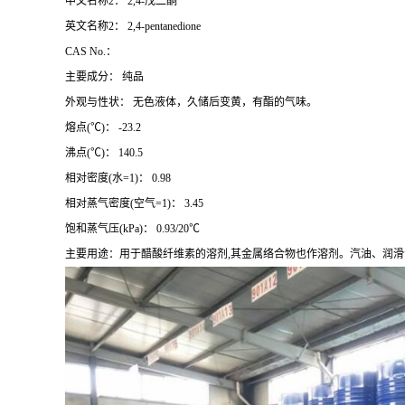
中文名称2： 2,4-戊二酮
英文名称2： 2,4-pentanedione
CAS No.：
主要成分： 纯品
外观与性状： 无色液体，久储后变黄，有酯的气味。
熔点(℃)： -23.2
沸点(℃)： 140.5
相对密度(水=1)： 0.98
相对蒸气密度(空气=1)： 3.45
饱和蒸气压(kPa)： 0.93/20℃
主要用途：用于醋酸纤维素的溶剂,其金属络合物也作溶剂。汽油、润滑