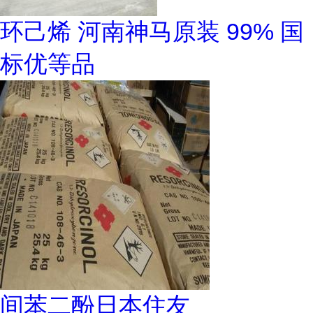
环己烯 河南神马原装 99% 国
标优等品
间苯二酚日本住友