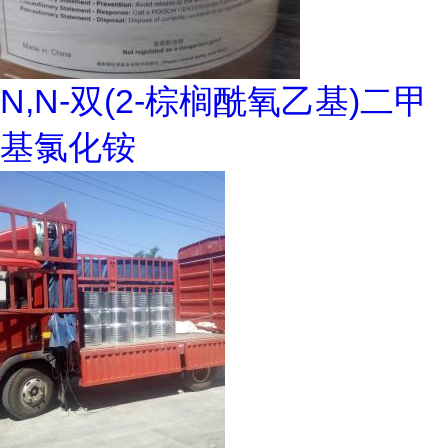
N,N-双(2-棕榈酰氧乙基)二甲
基氯化铵