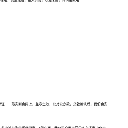
货源稳定，货量充足，量大价优，欢迎采购，详情请致电
保证一一落实到合同上，盖章生效，公对公办款，货款确认后，我们会安