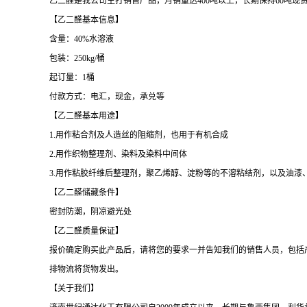
乙二醛是我公司主打销售产品，月销量达400吨以上，长期保持60吨现
【乙二醛基本信息】
含量：40%水溶液
包装：250kg/桶
起订量：1桶
付款方式：电汇，现金，承兑等
【乙二醛基本用途】
1.用作粘合剂及人造丝的阻缩剂，也用于有机合成
2.用作织物整理剂、染料及染料中间体
3.用作粘胶纤维后整理剂，聚乙烯醇、淀粉等的不溶粘结剂，以及油漆
【乙二醛储藏条件】
密封防潮，阴凉避光处
【乙二醛质量保证】
报价确定购买此产品后，请将您的要求一并告知我们的销售人员，包括
排物流将货物发出。
【关于我们】