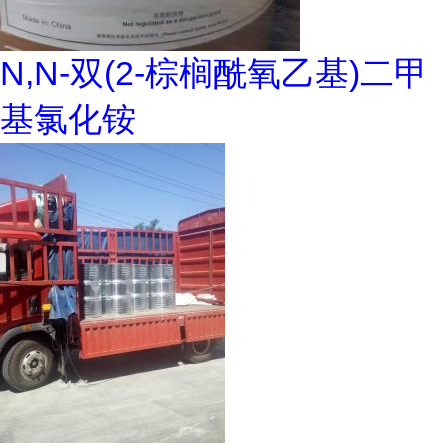
N,N-双(2-棕榈酰氧乙基)二甲
基氯化铵