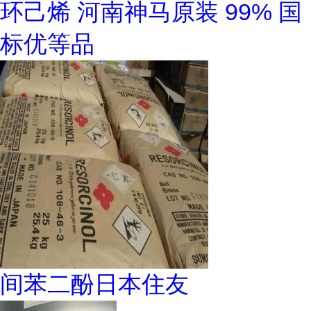
环己烯 河南神马原装 99% 国
标优等品
间苯二酚日本住友