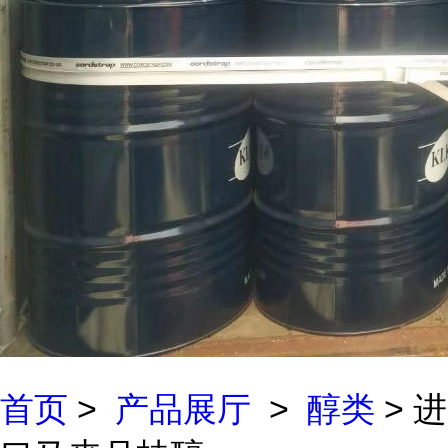
首页
>
产品展厅
>
醇类
> 进