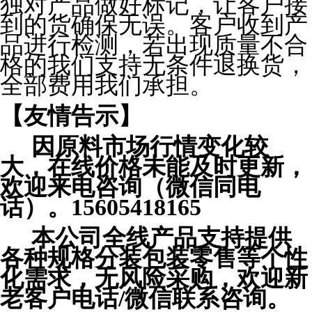
独对产品做好标记，让客户接
到的货确保无误。客户收到产
品进行检测，若出现质量不合
格的我们支持无条件退换货，
全部费用我们承担。
【友情告示】
因原料市场行情变化较
大，在线价格未能及时更新，
欢迎来电咨询（微信同电
话）。15605418165
本公司全线产品支持提供
各种规格分装包装零售等个性
化需求，无风险采购，欢迎新
老客户电话/微信联系咨询。