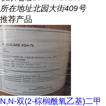
所在地址
北园大街409号
推荐产品
N,N-双(2-棕榈酰氧乙基)二甲