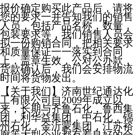
报价确定购买此产品后，请将
您的要求一并告知我们的销售
人员，包括产品名称，数量，
包装要求等，我们销售人员会
拟一份购销合同，把相关要求
和质量保证一一落实到合同
上，盖章生效，公对公办款，
货款确认后，我们会安排物流
时间将货物发出。
【关于我们】济南世纪通达化
工有限公司自2009年成立以
来，长期与齐鲁石化，鲁西集
团，利华益集团，中石化，锦
州石化，金沂蒙集团，江苏裕
廊等大型企业都有着良好的合