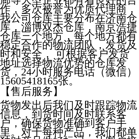
作，多次被誉为优质代理商，
我公司仓库主要分布在济南仓
库，淄博双杰仓库，南京浩捷
仓库三个地方，每个地方都有
稳定合作的物流团队，发货及
时和安全， 可根据客户发货
地址选择物流优势的仓库发
货，24小时服务电话（微信）
15605418165张。
【售后服务】
货物发出后我们及时跟踪物流
信息，到货时间及时联系客
户，确保货物准确到客户手
里。对于每种产品，我们都单