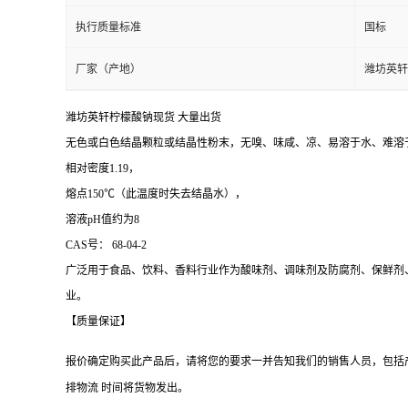
执行质量标准
国标
厂家（产地）
潍坊英轩
潍坊英轩柠檬酸钠现货 大量出货
无色或白色结晶颗粒或结晶性粉末，无嗅、味咸、凉、易溶于水、难溶
相对密度1.19，
熔点150℃（此温度时失去结晶水），
溶液pH值约为8
CAS
号： 68-04-2
广泛用于食品、饮料、香料行业作为酸味剂、调味剂及防腐剂、保鲜剂
业。
【质量保证】
报价确定购买此产品后，请将您的要求一并告知我们的销售人员，包括
排物流 时间将货物发出。