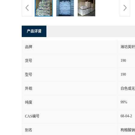
产品详请
品牌
潍坊英轩
190
货号
190
型号
外观
白色或无
99%
纯度
68-04-2
CAS编号
别名
枸橼酸钠