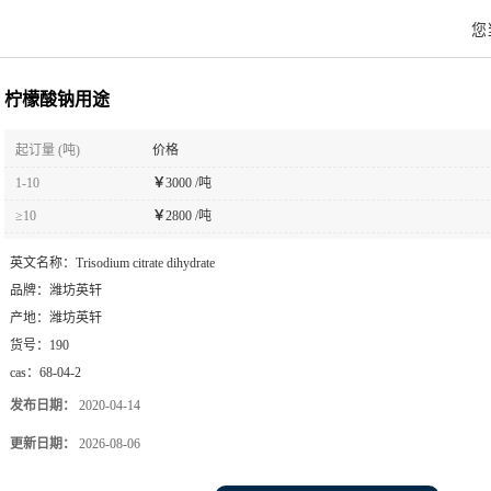
您
柠檬酸钠用途
起订量 (吨)
价格
1-10
￥
3000 /吨
≥10
￥
2800 /吨
英文名称：
Trisodium citrate dihydrate
品牌：
潍坊英轩
产地：
潍坊英轩
货号：
190
cas：
68-04-2
发布日期：
2020-04-14
更新日期：
2026-08-06