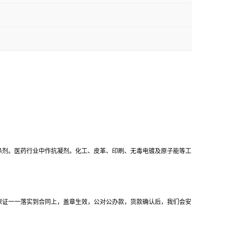
涤剂。医药行业中作抗凝剂。化工、皮革、印刷、无毒电镀及原子能等工
保证一一落实到合同上，盖章生效，公对公办款，货款确认后，我们会安