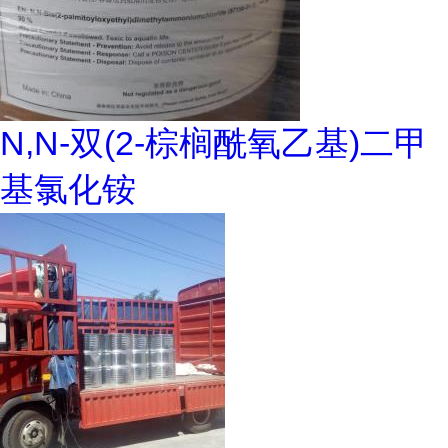
N,N-双(2-棕榈酰氧乙基)二甲
基氯化铵