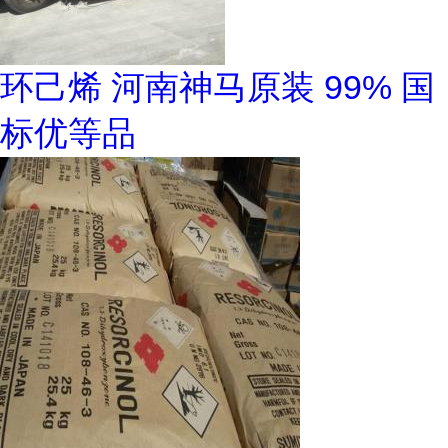
环己烯 河南神马原装 99% 国
标优等品