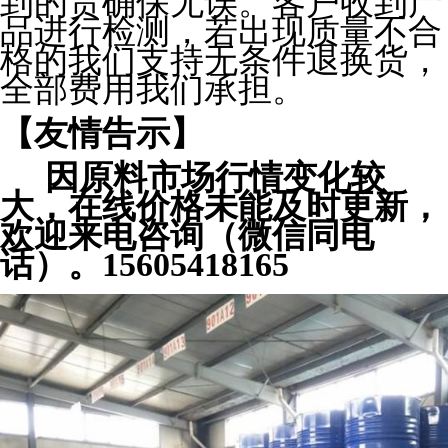
到的货确保无误。客户收到产
品进行检测，若出现质量不合
格的我们支持无条件退换货，
全部费用我们承担。
【友情告示】
因原料市场行情变化较
大，在线价格未能及时更新，
欢迎来电咨询（微信同电
话）。15605418165