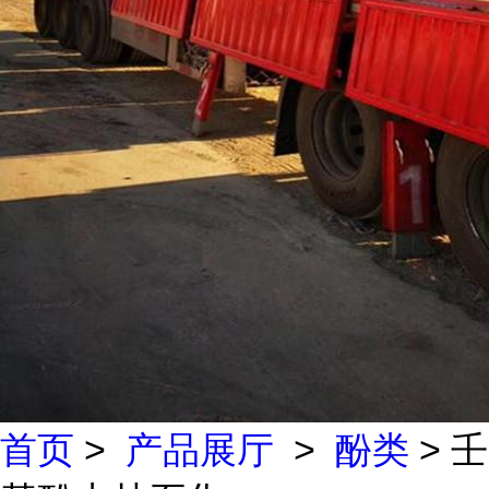
首页
>
产品展厅
>
酚类
> 壬