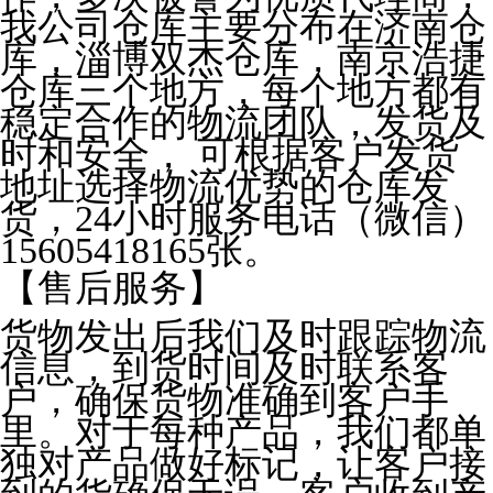
我公司仓库主要分布在济南仓
库，淄博双杰仓库，南京浩捷
仓库三个地方，每个地方都有
稳定合作的物流团队，发货及
时和安全， 可根据客户发货
地址选择物流优势的仓库发
货，24小时服务电话（微信）
15605418165张。
【售后服务】
货物发出后我们及时跟踪物流
信息，到货时间及时联系客
户，确保货物准确到客户手
里。对于每种产品，我们都单
独对产品做好标记，让客户接