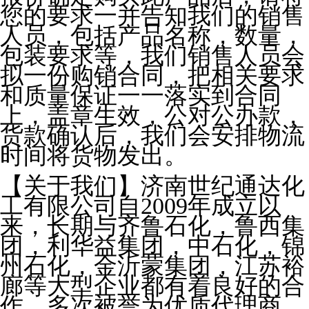
您的要求一并告知我们的销售
人员，包括产品名称，数量，
包装要求等，我们销售人员会
拟一份购销合同，把相关要求
和质量保证一一落实到合同
上，盖章生效，公对公办款，
货款确认后，我们会安排物流
时间将货物发出。
【关于我们】济南世纪通达化
工有限公司自2009年成立以
来，长期与齐鲁石化，鲁西集
团，利华益集团，中石化，锦
州石化，金沂蒙集团，江苏裕
廊等大型企业都有着良好的合
作，多次被誉为优质代理商，