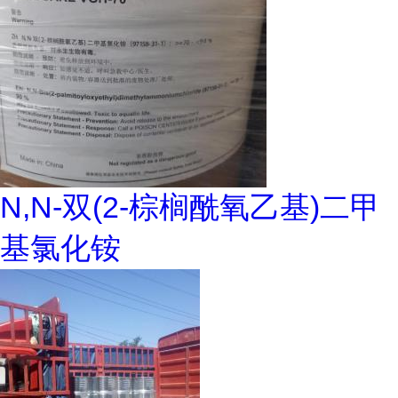
N,N-双(2-棕榈酰氧乙基)二甲
基氯化铵