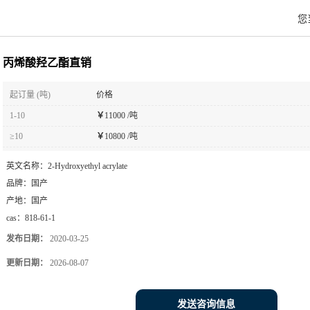
您
丙烯酸羟乙酯直销
起订量 (吨)
价格
1-10
￥
11000 /吨
≥10
￥
10800 /吨
英文名称：
2-Hydroxyethyl acrylate
品牌：
国产
产地：
国产
cas：
818-61-1
发布日期：
2020-03-25
更新日期：
2026-08-07
发送咨询信息