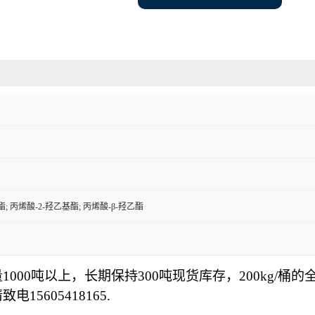
; 丙烯酸-2-羟乙基酯; 丙烯酸-β-羟乙酯
000吨以上，长期保持300吨现货库存，200kg/桶
5605418165.