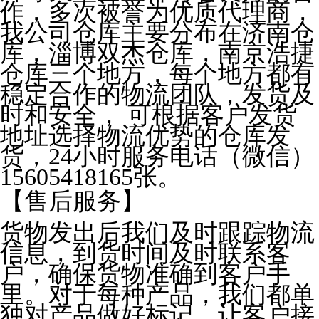
作，多次被誉为优质代理商，
我公司仓库主要分布在济南仓
库，淄博双杰仓库，南京浩捷
仓库三个地方，每个地方都有
稳定合作的物流团队，发货及
时和安全， 可根据客户发货
地址选择物流优势的仓库发
货，24小时服务电话（微信）
15605418165张。
【售后服务】
货物发出后我们及时跟踪物流
信息，到货时间及时联系客
户，确保货物准确到客户手
里。对于每种产品，我们都单
独对产品做好标记，让客户接