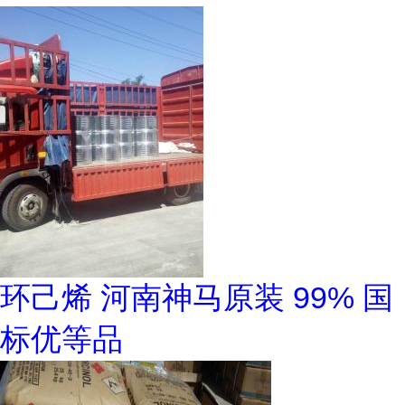
环己烯 河南神马原装 99% 国
标优等品