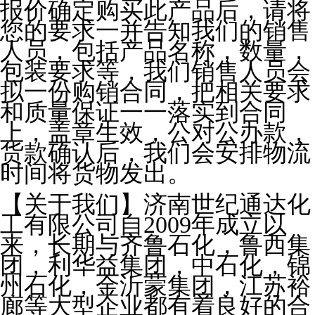
报价确定购买此产品后，请将
您的要求一并告知我们的销售
人员，包括产品名称，数量，
包装要求等，我们销售人员会
拟一份购销合同，把相关要求
和质量保证一一落实到合同
上，盖章生效，公对公办款，
货款确认后，我们会安排物流
时间将货物发出。
【关于我们】济南世纪通达化
工有限公司自2009年成立以
来，长期与齐鲁石化，鲁西集
团，利华益集团，中石化，锦
州石化，金沂蒙集团，江苏裕
廊等大型企业都有着良好的合