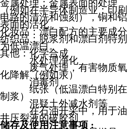
金属处理：金属表面的处理
（例如在半导体制造业：印刷
电路的清洗和蚀刻），铜和铝
表面的活化。
化妆品：漂白配方的主要成分
纺织品：脱浆剂和漂白剂特别
为低温漂白。
其他：化学合成
水处理净化
废气处理，有害物质氧
化降解（例如汞）
消毒剂
纸张（低温漂白特别在
制浆）
混疑土外减水剂等
在石油开采中，用于油
井压裂液的破胶剂
储存及使用注意事项
: