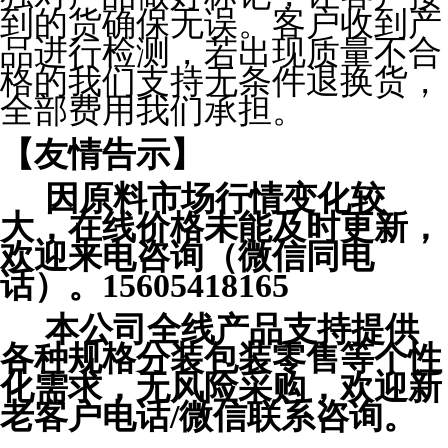
到的货确保无误。客户收到产
品进行检测，若出现质量不合
格的我们支持无条件退换货，
全部费用我们承担。
【友情告示】
因原料市场行情变化较
大，在线价格未能及时更新，
欢迎来电咨询（微信同电
话）。15605418165
本公司全线产品支持提供
各种规格分装包装零售等个性
化需求，无风险采购，欢迎新
老客户电话/微信联系咨询。