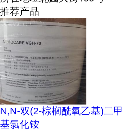
推荐产品
N,N-双(2-棕榈酰氧乙基)二甲
基氯化铵