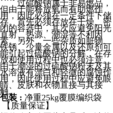
过硫酸钠属于非易燃品，
但由于能释放氧而有助燃作
用，因此必须在一定条件下储
存。首先必须存放在干燥、密
闭的容器中，其次应避免阳光
直射、热源、潮湿等不利因
素。另外，一些杂质如脏物、
铁锈、少量金属以及还原剂可
能引起过硫酸钠的分解，在存
放和使用过程中也必须注意。
由于潮湿的过硫酸钠粉末及其
水溶液有漂白和轻微的腐蚀作
用，因此使用过程中应避免眼
睛、皮肤和衣物直接与其接
触。
包装
:
净重25kg覆膜编织袋
【质量保证】