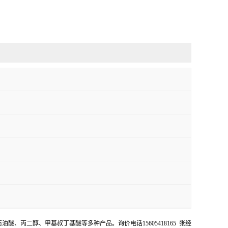
油醚、丙二醇、甲基叔丁基醚等多种产品。询价电话15605418165 张经