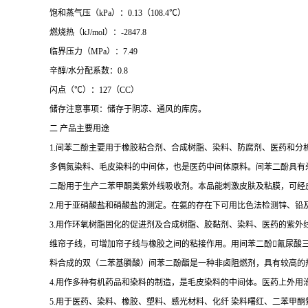
饱和蒸气压（kPa）：0.13（108.4
℃
）
燃烧热（kJ/mol）：-2847.8
临界压力（MPa）：7.49
辛醇/水分配系数：0.8
闪点（
℃
）：127（CC）
储存注意事项：储存于阴凉、通风的库房。
二 产品主要用途
1.
间苯二酚主要用于橡胶粘合剂、合成树脂、染料、防腐剂、医药和分
多偶氮染料、毛皮染料的中间体，也是医药中间体原料。间苯二酚具有
二酚用于生产二苯甲酮类紫外线吸收剂。本品能刺激皮肤及粘膜，可经皮肤
2.
用于亚硝酸盐和硝酸盐的测定。在氨的存在下可用比色法检测锌、铅
3.
用作环氧树脂固化的促进剂及合成树脂、胶黏剂、染料、医药的紫外
维帘子线，可增加帘子线与橡胶之间的粘接作用。用间苯二酚氰尿酸
料合成的双（二苯基膦酸）间苯二酚酯是一种非卤阻燃剂，具有较高的
4.
用作多种有机药品和染料的制造，是毛皮染料的中间体。医药上外用
5.
用于医药、染料、橡胶、塑料、感光材料、化纤 染料曙红、二苯甲