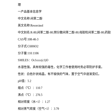
理
一产品基本信息学
中文名称:间苯二酚
英文名称:Resorcinol
中文别名:R-80;间苯二酚-80;预分散间苯二酚-80;母胶粒间苯二酚-80;药胶
CAS
号:108-46-3
分子式:C6H6O2
分子量:110.1106
SMILES
：Oc1cccc(c1)O
水溶性强，具有较强的毒性，化学工作者使用时务必带防护手套。
性状：白色针状结晶，有不愉快的气味，置于空气中逐渐变红。
pH
值：5.2
熔点（
℃
）：110.7
沸点（
℃
）：276.5
相对密度（水=1）：1.27
相对蒸气密度（空气=1）：3.79