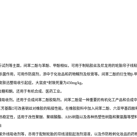
析试剂等主面，间苯二酚与苯酚、甲酚相似，可用于制粘胶丝及尼龙用的轮胎帘子线
杀菌作用，可用作防腐剂，添中于化妆品和药物糊剂及软膏等。间苯二酚的衍生物β-
迅整吸收引起症。大鼠皮*射致死量为450mg/kg。
及糖和酮。还用于有机合成、医药工业。
线吸收剂。还用于合成间苯二酚胶黏剂。间苯二酚是一种重要的有机化工产品和合成中
三芳基酯可改善钢丝对橡胶的粘接性能。在橡胶胶料中加入间苯二酚、六亚甲基四胺
热稳定性，适用于改性聚醚、聚碳酸酯、ABS树脂以及各种热塑性树脂和聚氨酯等塑
治
酮紫外线吸收剂等，亦用于配制轮胎的帘线浸胶起泡剂溶液，以及作防粉刺化妆品的药