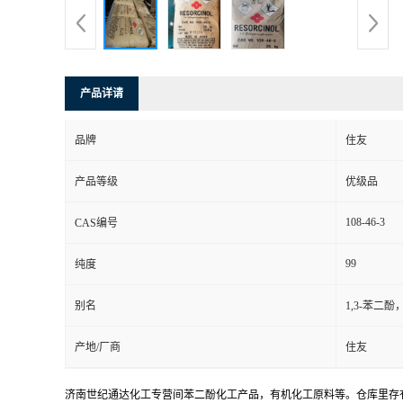
产品详请
品牌
住友
产品等级
优级品
108-46-3
CAS编号
99
纯度
别名
1,3-苯二
产地/厂商
住友
济南世纪通达化工专营
间苯二酚
化工产品，有机化工原料等。仓库里存