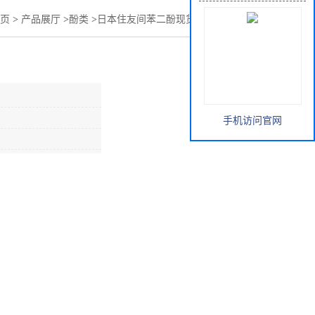
页
>
产品展厅
>
酚类
>
日本住友间苯二酚现货销售，一袋起订
手机访问官网