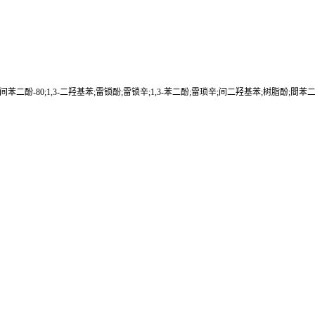
间苯二酚-80;1,3-二羟基苯;雷锁酚;雷锁辛;1,3-苯二酚;雷琐辛;间二羟基苯;树脂酚;間苯二