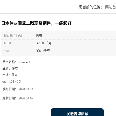
您当前的位置：
网站首
日本住友间苯二酚现货销售，一袋起订
起订量 (千克)
价格
1-100
￥
100 /千克
≥100
￥
80 /千克
英文名称：
resorcinol
品牌：
住友
产地：
住友
cas：
108-46-3
发布日期：
2020-03-24
更新日期：
2026-08-07
发送咨询信息