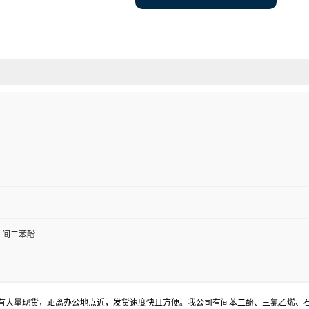
酚，间二苯酚
有大量现货，距离办公地点近，发货速度快且方便。我公司有
间苯二酚、
三氯乙烯、石