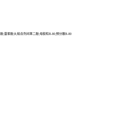
酚;雷索酚;R;粘合剂间苯二酚;母胶粒R-80;预分散R-80