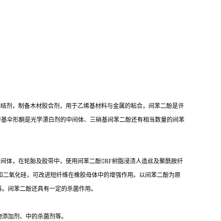
粘结剂，制备木材胶合剂，用于乙烯基材料与金属的粘合，间苯二酚是许
甲基伞形酮是光学漂白剂的中间体、三硝基间苯二酚还有相当数量的间苯
间体，在轮胎及胶带中，使用间苯二酚RF树脂浸渍人造丝及聚酰胺纤
和二氧化硅，可改进短纤维在橡胶母体中的增强作用。以间苯二酚为原
料。间苯二酚还具有一定的杀菌作用。
物添加剂、中的杀菌剂等。