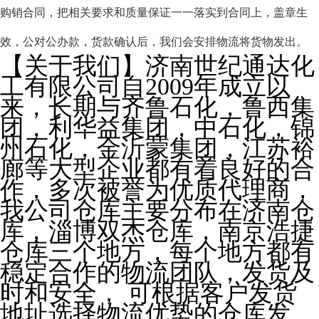
购销合同，把相关要求和质量保证一一落实到合同上，盖章生
效，公对公办款，货款确认后，我们会安排物流将货物发出。
【关于我们】济南世纪通达化
工有限公司自2009年成立以
来，长期与齐鲁石化，鲁西集
团，利华益集团，中石化，锦
州石化，金沂蒙集团，江苏裕
廊等大型企业都有着良好的合
作，多次被誉为优质代理商，
我公司仓库主要分布在济南仓
库，淄博双杰仓库，南京浩捷
仓库三个地方，每个地方都有
稳定合作的物流团队，发货及
时和安全， 可根据客户发货
地址选择物流优势的仓库发