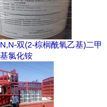
N,N-双(2-棕榈酰氧乙基)二甲
基氯化铵