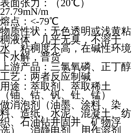
表面张力：（20
℃
）
27.79mN/m
熔点：<-79
℃
物质性状：无色透明或浅黄粘
稠液体，几乎无臭，不溶于
水，粘稠度不高，在碱性环境
下水解，普货
上游产品：三氯氧磷、正丁醇
工艺：两者反应制碱
用途：萃取剂、萃取稀土
（铀、钴、钒、钍、锰）
做消泡剂（油墨、涂料、染
料、造纸、水泥、混凝土、纺
织、石油钻井固井、矿物浮
选）、消静电剂、用作溶剂