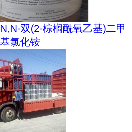
N,N-双(2-棕榈酰氧乙基)二甲
基氯化铵