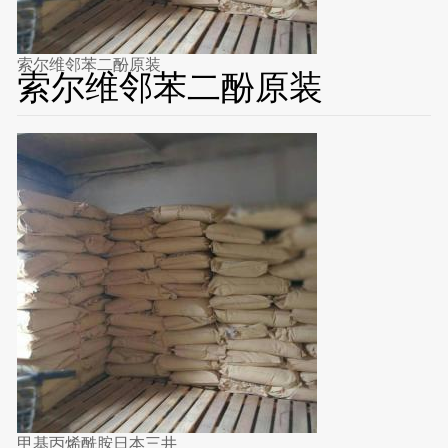
索尔维邻苯二酚原装
索尔维邻苯二酚原装
甲基丙烯酰胺日本三井