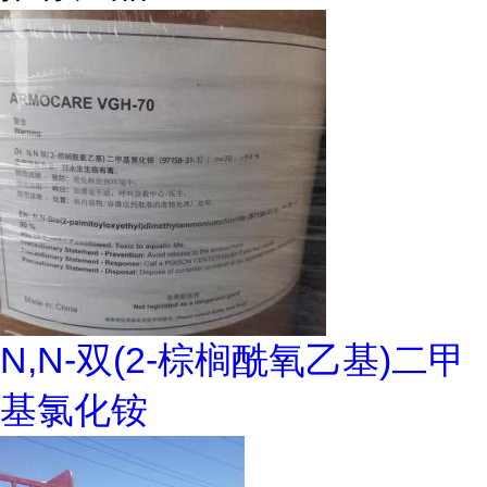
N,N-双(2-棕榈酰氧乙基)二甲
基氯化铵