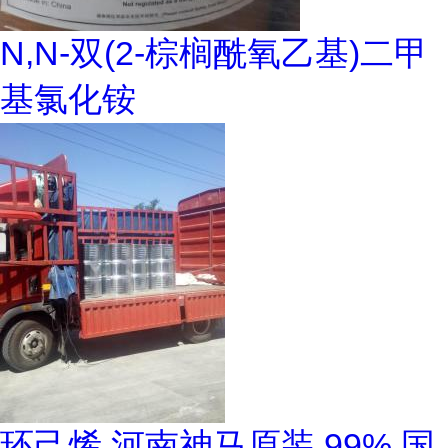
N,N-双(2-棕榈酰氧乙基)二甲
基氯化铵
环己烯 河南神马原装 99% 国