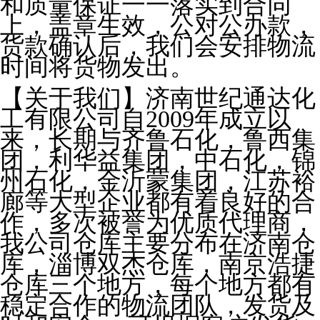
和质量保证一一落实到合同
上，盖章生效，公对公办款，
货款确认后，我们会安排物流
时间将货物发出。
【关于我们】济南世纪通达化
工有限公司自2009年成立以
来，长期与齐鲁石化，鲁西集
团，利华益集团，中石化，锦
州石化，金沂蒙集团，江苏裕
廊等大型企业都有着良好的合
作，多次被誉为优质代理商，
我公司仓库主要分布在济南仓
库，淄博双杰仓库，南京浩捷
仓库三个地方，每个地方都有
稳定合作的物流团队，发货及