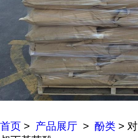
首页
>
产品展厅
>
酚类
> 对