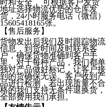
时和安全， 可根据客户发货
地址选择物流优势的仓库发
货，24小时服务电话（微信）
15605418165张。
【售后服务】
货物发出后我们及时跟踪物流
信息，到货时间及时联系客
户，确保货物准确到客户手
里。对于每种产品，我们都单
独对产品做好标记，让客户接
到的货确保无误。客户收到产
品进行检测，若出现质量不合
格的我们支持无条件退换货，
全部费用我们承担。