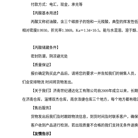
付款方式：电汇，现金，承兑等
【丙酸基本用途】
丙酸又称初油酸，含三个碳原子的饱和一元羧酸，典型的挥发性低级脂肪酸之一。
相对密度0.9930，折光率1.3869。Ka＝1.34×10-5。能与水
【丙酸储藏条件】
密封防潮，阴凉避光处
【质量保证】
报价确定购买此产品后，请将您的要求一并告知我们的销售人员，
们会安排物流
时间将货物发出。
【关于我们】济南世纪通达化工有限公司自
2009年成立以来，
在济南仓库，淄博双杰仓库，南京浩捷仓库三个地方，每个地方都有稳
【售后服务】
货物发出后我们及时跟踪物流信息，到货时间及时联系客户，确保
客户收到产品进行检测，若出现质量不合格的我们支持无条件退换
【友情告示】