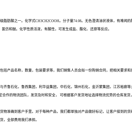
化学式CH3CH2COOH。分子量74.08。无色澄清油状液体，有难闻的酸败刺鼻气味。熔点-2
混溶。溶于醇、氯仿和醚。化学性质活泼，有酸性，可发生成盐、酯化、还原等反应。
包括产品名称，数量，包装要求等，我们销售人员会拟一份购销合同，把相关要求和
长期与齐鲁石化，鲁西集团，利华益集团，中石化，锦州石化，金沂蒙集团，江苏裕廊
定合作
的物流团队，发货及时和安全，
可根据客户发货地址选择物流优势的仓库发货
货物准确到客户手里。对于每种产品，我们都单独对产品做好标记，让客户接到的货
货，全部费用我们承担。