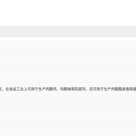
泛，在食品工业上可用于生产丙酸钙、丙酸钠等防腐剂，还可用于生产丙酸酯类香精