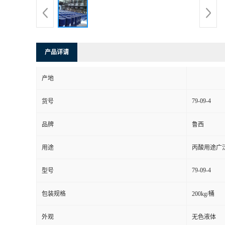
产品详请
产地
79-09-4
货号
品牌
鲁西
用途
丙酸用途广
79-09-4
型号
包装规格
200kg/桶
外观
无色液体