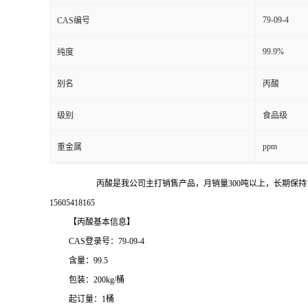
79-09-4
CAS编号
99.9%
纯度
别名
丙酸
级别
食品级
ppm
重金属
丙酸是我公司主打销售产品，月销量
300吨以上，长期保
15605418165
【丙酸基本信息】
CAS登录号：79-09-4
含量：
99.5
包装：
200kg/桶
起订量：
1桶