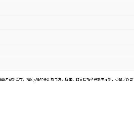
持100吨现货库存，200kg/桶的全新桶包装，罐车可以直接扬子巴斯夫发货，少量可