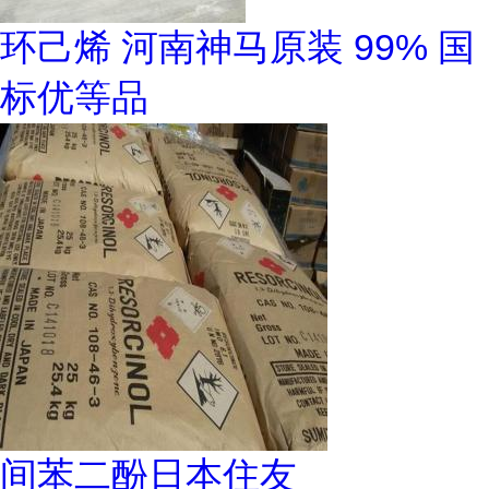
环己烯 河南神马原装 99% 国
标优等品
间苯二酚日本住友