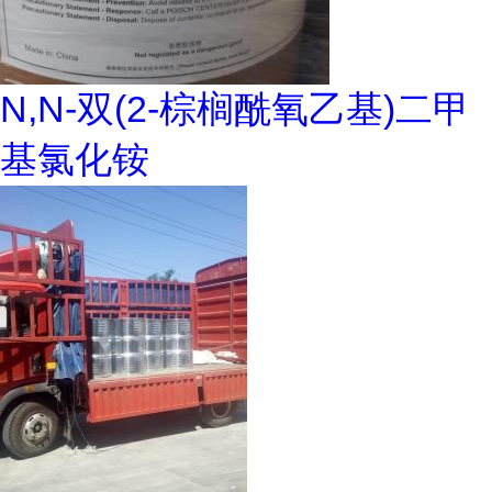
N,N-双(2-棕榈酰氧乙基)二甲
基氯化铵